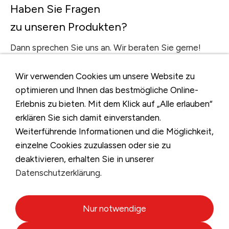
Haben Sie Fragen
zu unseren Produkten?
Dann sprechen Sie uns an. Wir beraten Sie gerne!
Tel:
+49 421 4 36 73-0
Finde Deinen regionalen Ansprechpartner
Wir verwenden Cookies um unsere Website zu
optimieren und Ihnen das bestmögliche Online-
Erlebnis zu bieten. Mit dem Klick auf „Alle erlauben“
zum Kontaktformular
erklären Sie sich damit einverstanden.
Weiterführende Informationen und die Möglichkeit,
einzelne Cookies zuzulassen oder sie zu
System-Komponenten nach Maß
deaktivieren, erhalten Sie in unserer
Datenschutzerklärung
.
Wenn der Markt keine passende Lösung bietet, ist
eine Sonderanfertigung die beste Wahl. Wir fertigen
auf Anfrage individuelle Komponenten, die zu Ihren
Nur notwendige
Projektanforderungen passen.