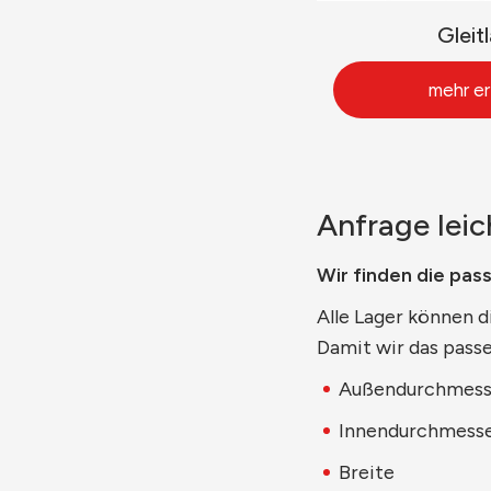
Gleit
mehr er
Anfrage lei
Wir finden die pas
Alle Lager können d
Damit wir das pass
Außendurchmess
Innendurchmess
Breite